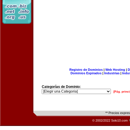
Registro de Dominios
|
Web Hosting
|
D
Dominios Expirados
|
Industrias
|
Indu
Categorías de Dominio:
[Pág. princi
** Precios expre
© 2002/2022 Solo10.com