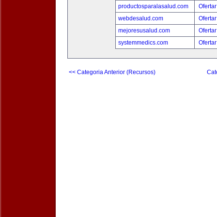
productosparalasalud.com
Ofertar
webdesalud.com
Ofertar
mejoresusalud.com
Ofertar
systemmedics.com
Ofertar
<< Categoria Anterior (Recursos)
Cat