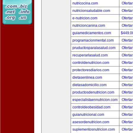
nutricocina.com
Ofertar
nutricionsaludable.com
Ofertar
e-nutricion.com
Ofertar
nutricioncanina.com
Ofertar
guiamedicamentos.com
$449.
programacionmental.com
Ofertar
pruductosparalasalud.com
Ofertar
recuperarlasalud.com
Ofertar
controldenutricion.com
Ofertar
protectoresdiarios.com
Ofertar
dietasenlinea.com
Ofertar
dietasadomicilio.com
Ofertar
productosdenutricion.com
Ofertar
especialistaennutricion.com
Ofertar
controldeobesidad.com
Ofertar
guianutricional.com
Ofertar
asesordenutricion.com
Ofertar
suplementosnutricion.com
Ofertar