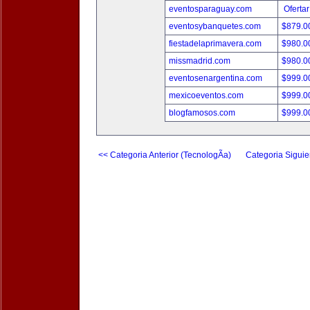
eventosparaguay.com
Ofertar
eventosybanquetes.com
$879.
fiestadelaprimavera.com
$980.
missmadrid.com
$980.
eventosenargentina.com
$999.
mexicoeventos.com
$999.
blogfamosos.com
$999.
<< Categoria Anterior (TecnologÃ­a)
Categoria Siguie