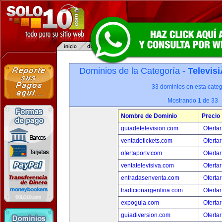
Dominios de la Categoría -
Televis
33 dominios en esta categ
Mostrando 1 de 33
Nombre de Dominio
Precio
guiadetelevision.com
Ofertar
ventadetickets.com
Ofertar
ofertaportv.com
Ofertar
ventatelevisiva.com
Ofertar
entradasenventa.com
Ofertar
tradicionargentina.com
Ofertar
expoguia.com
Ofertar
guiadiversion.com
Ofertar