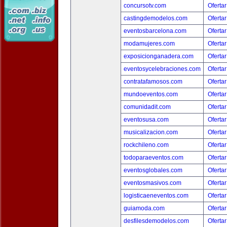
concursotv.com
Ofertar
castingdemodelos.com
Ofertar
eventosbarcelona.com
Ofertar
modamujeres.com
Ofertar
exposicionganadera.com
Ofertar
eventosycelebraciones.com
Ofertar
contratafamosos.com
Ofertar
mundoeventos.com
Ofertar
comunidadit.com
Ofertar
eventosusa.com
Ofertar
musicalizacion.com
Ofertar
rockchileno.com
Ofertar
todoparaeventos.com
Ofertar
eventosglobales.com
Ofertar
eventosmasivos.com
Ofertar
logisticaeneventos.com
Ofertar
guiamoda.com
Ofertar
desfilesdemodelos.com
Ofertar