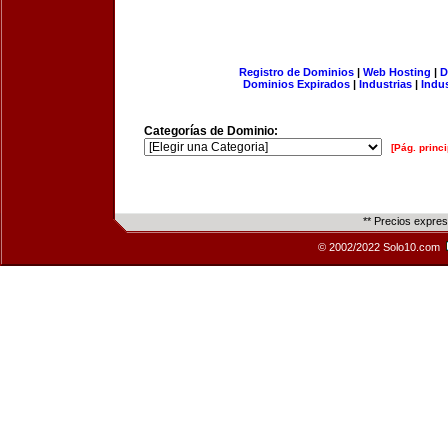
Registro de Dominios
|
Web Hosting
|
D
Dominios Expirados
|
Industrias
|
Indu
Categorías de Dominio:
[Pág. princi
** Precios expre
© 2002/2022 Solo10.com