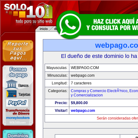
webpago.c
El dueño de este dominio lo ha
Mayusculas:
WEBPAGO.COM
Minusculas:
webpago.com
Longitud:
7 caracteres
Categorias:
Compras y Comercio ElectrÃ³nico
,
Econ
y Comercializacion
Precio:
$9,800.00
Visitar!
webpago.com
Serán consideradas ofer