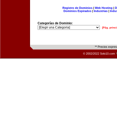
Registro de Dominios
|
Web Hosting
|
D
Dominios Expirados
|
Industrias
|
Indu
Categorías de Dominio:
[Pág. princi
** Precios expre
© 2002/2022 Solo10.com