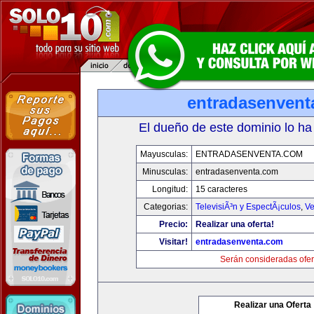
entradasenvent
El dueño de este dominio lo ha
Mayusculas:
ENTRADASENVENTA.COM
Minusculas:
entradasenventa.com
Longitud:
15 caracteres
Categorias:
TelevisiÃ³n y EspectÃ¡culos
,
Ve
Precio:
Realizar una oferta!
Visitar!
entradasenventa.com
Serán consideradas ofer
Realizar una Oferta