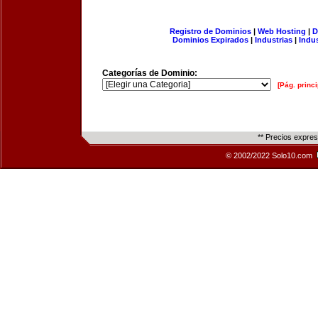
Registro de Dominios
|
Web Hosting
|
D
Dominios Expirados
|
Industrias
|
Indu
Categorías de Dominio:
[Pág. princi
** Precios expre
© 2002/2022 Solo10.com