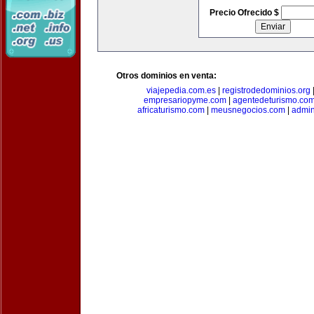
Precio Ofrecido $
Otros dominios en venta:
viajepedia.com.es
|
registrodedominios.org
empresariopyme.com
|
agentedeturismo.co
africaturismo.com
|
meusnegocios.com
|
admin