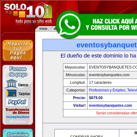
eventosybanque
El dueño de este dominio lo ha
Mayusculas:
EVENTOSYBANQUETES.C
Minusculas:
eventosybanquetes.com
Longitud:
17 caracteres
Categorias:
Profesiones y Empleo
,
Telev
Precio:
$879.00
Visitar!
eventosybanquetes.com
Serán consideradas ofer
R