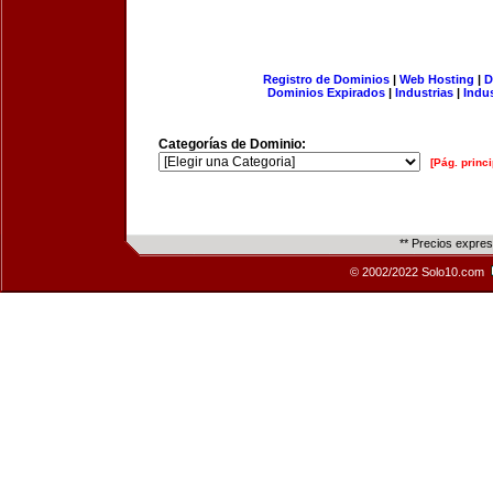
Registro de Dominios
|
Web Hosting
|
D
Dominios Expirados
|
Industrias
|
Indu
Categorías de Dominio:
[Pág. princi
** Precios expre
© 2002/2022 Solo10.com