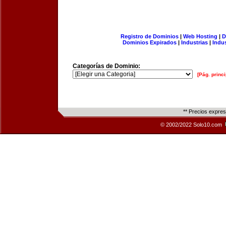
Registro de Dominios
|
Web Hosting
|
D
Dominios Expirados
|
Industrias
|
Indu
Categorías de Dominio:
[Pág. princi
** Precios expre
© 2002/2022 Solo10.com