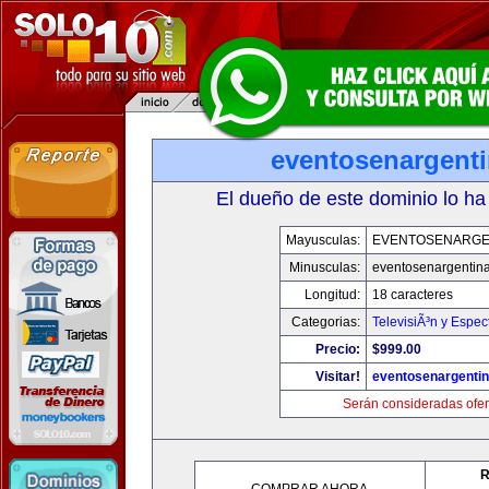
eventosenargent
El dueño de este dominio lo ha
Mayusculas:
EVENTOSENARGE
Minusculas:
eventosenargentin
Longitud:
18 caracteres
Categorias:
TelevisiÃ³n y Espec
Precio:
$999.00
Visitar!
eventosenargenti
Serán consideradas ofer
R