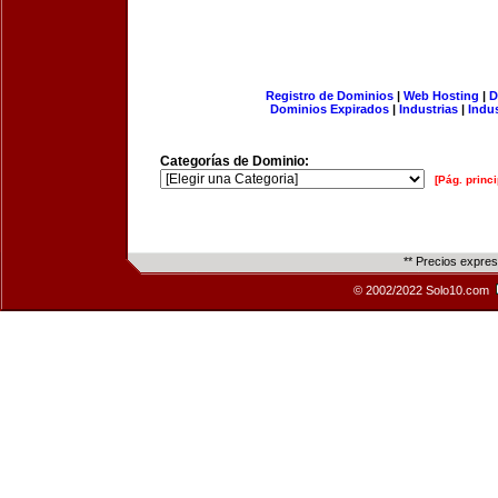
Registro de Dominios
|
Web Hosting
|
D
Dominios Expirados
|
Industrias
|
Indu
Categorías de Dominio:
[Pág. princi
** Precios expre
© 2002/2022 Solo10.com