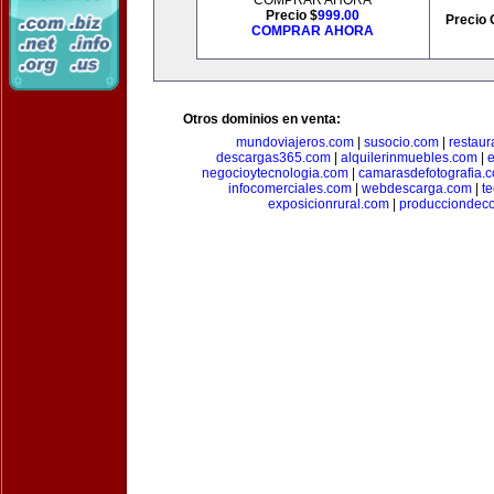
COMPRAR AHORA
Precio $
999.00
Precio 
COMPRAR AHORA
Otros dominios en venta:
mundoviajeros.com
|
susocio.com
|
restaur
descargas365.com
|
alquilerinmuebles.com
|
e
negocioytecnologia.com
|
camarasdefotografia.
infocomerciales.com
|
webdescarga.com
|
t
exposicionrural.com
|
producciondec