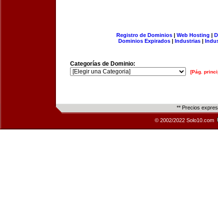
Registro de Dominios
|
Web Hosting
|
D
Dominios Expirados
|
Industrias
|
Indu
Categorías de Dominio:
[Pág. princi
** Precios expre
© 2002/2022 Solo10.com