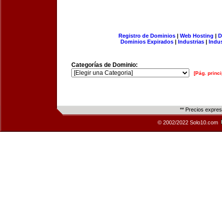
Registro de Dominios
|
Web Hosting
|
D
Dominios Expirados
|
Industrias
|
Indu
Categorías de Dominio:
[Pág. princi
** Precios expre
© 2002/2022 Solo10.com