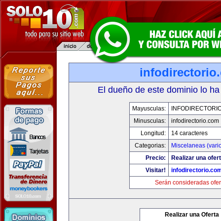
infodirectorio
El dueño de este dominio lo ha
Mayusculas:
INFODIRECTORI
Minusculas:
infodirectorio.com
Longitud:
14 caracteres
Categorias:
Miscelaneas (vari
Precio:
Realizar una ofert
Visitar!
infodirectorio.co
Serán consideradas ofer
Realizar una Oferta