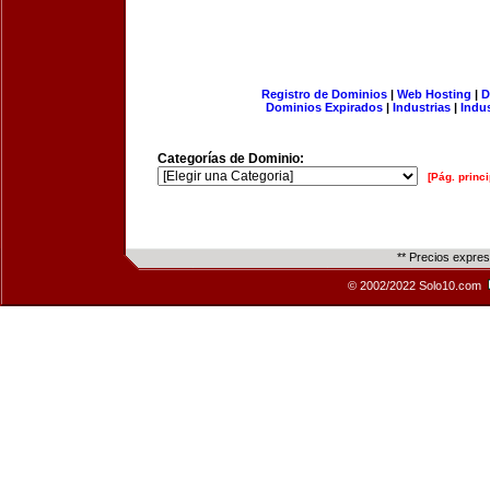
Registro de Dominios
|
Web Hosting
|
D
Dominios Expirados
|
Industrias
|
Indu
Categorías de Dominio:
[Pág. princi
** Precios expre
© 2002/2022 Solo10.com