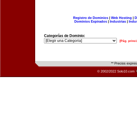
Registro de Dominios
|
Web Hosting
|
D
Dominios Expirados
|
Industrias
|
Indu
Categorías de Dominio:
[Pág. princi
** Precios expre
© 2002/2022 Solo10.com