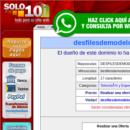
desfilesdemodel
El dueño de este dominio lo ha
Mayusculas:
DESFILESDEMO
Minusculas:
desfilesdemodelo
Longitud:
17 caracteres
Categorias:
TelevisiÃ³n y Espe
Precio:
Realizar una ofert
Visitar!
desfilesdemodel
Serán consideradas ofer
Realizar una Oferta