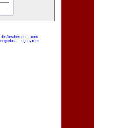
|
desfilesdemodelos.com
|
|
negociosenuruguay.com
|