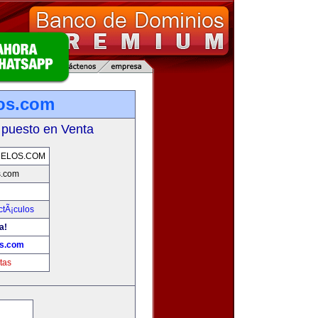
os.com
 puesto en Venta
DELOS.COM
s.com
ctÃ¡culos
a!
os.com
tas