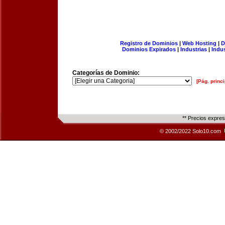
Registro de Dominios
|
Web Hosting
|
D
Dominios Expirados
|
Industrias
|
Indu
Categorías de Dominio:
[Pág. princi
** Precios expre
© 2002/2022 Solo10.com