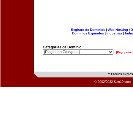
Registro de Dominios
|
Web Hosting
|
D
Dominios Expirados
|
Industrias
|
Indu
Categorías de Dominio:
[Pág. princi
** Precios expre
© 2002/2022 Solo10.com