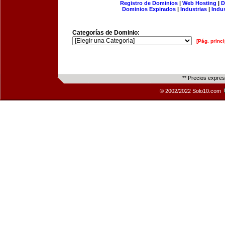
Registro de Dominios
|
Web Hosting
|
D
Dominios Expirados
|
Industrias
|
Indu
Categorías de Dominio:
[Pág. princi
** Precios expre
© 2002/2022 Solo10.com