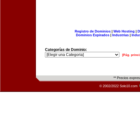
Registro de Dominios
|
Web Hosting
|
D
Dominios Expirados
|
Industrias
|
Indu
Categorías de Dominio:
[Pág. princi
** Precios expre
© 2002/2022 Solo10.com