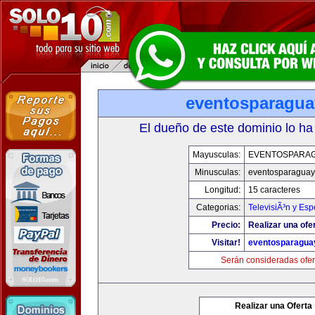
eventosparagu
El dueño de este dominio lo ha
Mayusculas:
EVENTOSPARA
Minusculas:
eventosparaguay
Longitud:
15 caracteres
Categorias:
TelevisiÃ³n y Esp
Precio:
Realizar una ofe
Visitar!
eventosparagua
Serán consideradas ofer
Realizar una Oferta