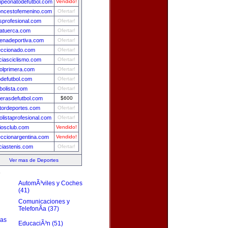
peonatodefutbol.com
Vendido!
oncestofemenino.com
Ofertar!
isprofesional.com
Ofertar!
atuerca.com
Ofertar!
enadeportiva.com
Ofertar!
eccionado.com
Ofertar!
iciasciclismo.com
Ofertar!
bolprimera.com
Ofertar!
defutbol.com
Ofertar!
tbolista.com
Ofertar!
erasdefutbol.com
$600
tordeportes.com
Ofertar!
bolistaprofesional.com
Ofertar!
iosclub.com
Vendido!
eccionargentina.com
Vendido!
iciastenis.com
Ofertar!
Ver mas de Deportes
s
AutomÃ³viles y Coches
(41)
Comunicaciones y
TelefonÃ­a (37)
zas
EducaciÃ³n (51)