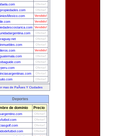
faela.com
Ofertar!
propiedades.com
Ofertar!
iniosMexico.com
Vendido!
ile.com
Vendido!
iedadescostarica.com
Vendido!
nidadargentina.com
Ofertar!
raguay.net
Ofertar!
einmuebles.com
Ofertar!
ileros.com
Vendido!
guatemala.com
Ofertar!
obaguide.com
Ofertar!
rperu.com
Ofertar!
inciasargentinas.com
Ofertar!
uito.com
Ofertar!
er mas de PaÃ­ses Y Ciudades
Deportes
mbre de dominio
Precio
isargentino.com
Ofertar!
sfutbol.com
Ofertar!
iciasgolf.com
Ofertar!
tidodefutbol.com
Ofertar!