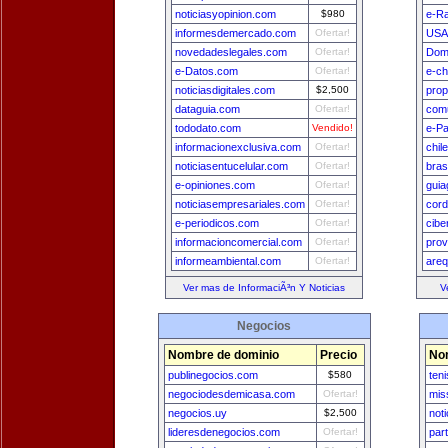
noticiasyopinion.com
$980
e-Ra
informesdemercado.com
Ofertar!
USA
novedadeslegales.com
Ofertar!
Dom
e-Datos.com
Ofertar!
e-ch
noticiasdigitales.com
$2,500
prop
dataguia.com
Ofertar!
comu
tododato.com
Vendido!
e-Pa
informacionexclusiva.com
Ofertar!
chil
noticiasentucelular.com
Ofertar!
bras
e-opiniones.com
Ofertar!
guia
noticiasempresariales.com
Ofertar!
cord
e-periodicos.com
Ofertar!
cibe
informacioncomercial.com
Ofertar!
prov
informeambiental.com
Ofertar!
areq
Ver mas de InformaciÃ³n Y Noticias
V
Negocios
Nombre de dominio
Precio
No
publinegocios.com
$580
ten
negociodesdemicasa.com
Ofertar!
mis
negocios.uy
$2,500
not
lideresdenegocios.com
Ofertar!
par