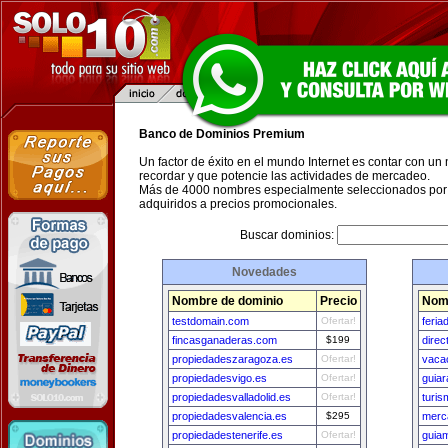
Banco de Dominios Premium
Un factor de éxito en el mundo Internet es contar con un
recordar y que potencie las actividades de mercadeo.
Más de 4000 nombres especialmente seleccionados por 
adquiridos a precios promocionales.
Buscar dominios:
Novedades
Nombre de dominio
Precio
Nom
testdomain.com
Ofertar!
feria
fincasganaderas.com
$199
direc
propiedadeszaragoza.es
Ofertar!
vaca
propiedadesvigo.es
Ofertar!
guia
propiedadesvalladolid.es
Ofertar!
turi
propiedadesvalencia.es
$295
merc
propiedadestenerife.es
Ofertar!
guia