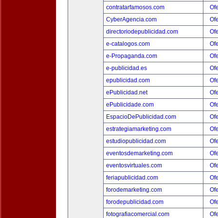
contratarfamosos.com
Ofe
CyberAgencia.com
Ofe
directoriodepublicidad.com
Ofe
e-catalogos.com
Ofe
e-Propaganda.com
Ofe
e-publicidad.es
Ofe
epublicidad.com
Ofe
ePublicidad.net
Ofe
ePublicidade.com
Ofe
EspacioDePublicidad.com
Ofe
estrategiamarketing.com
Ofe
estudiopublicidad.com
Ofe
eventosdemarketing.com
Ofe
eventosvirtuales.com
Ofe
feriapublicidad.com
Ofe
forodemarketing.com
Ofe
forodepublicidad.com
Ofe
fotografiacomercial.com
Ofe