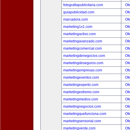
fotografiapublicitaria.com
Ofe
guiapublicidad.com
Ofe
marcadora.com
Ofe
marketing1x1.com
Ofe
marketingactivo.com
Ofe
marketingavanzado.com
Ofe
marketingcomercial.com
Ofe
marketingdenegocios.com
Ofe
marketingdeseguros.com
Ofe
marketingempresas.com
Ofe
marketingeventos.com
Ofe
marketingexperto.com
Ofe
marketingextremo.com
Ofe
marketingmedios.com
Ofe
marketingnegocios.com
Ofe
marketingquefunciona.com
Ofe
marketingsensorial.com
Ofe
marketingverde.com
Ofe