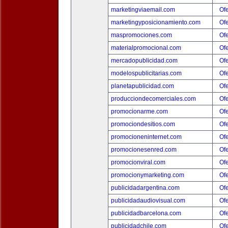
marketingviaemail.com
Ofe
marketingyposicionamiento.com
Ofe
maspromociones.com
Ofe
materialpromocional.com
Ofe
mercadopublicidad.com
Ofe
modelospublicitarias.com
Ofe
planetapublicidad.com
Ofe
producciondecomerciales.com
Ofe
promocionarme.com
Ofe
promociondesitios.com
Ofe
promocioneninternet.com
Ofe
promocionesenred.com
Ofe
promocionviral.com
Ofe
promocionymarketing.com
Ofe
publicidadargentina.com
Ofe
publicidadaudiovisual.com
Ofe
publicidadbarcelona.com
Ofe
publicidadchile.com
Ofe