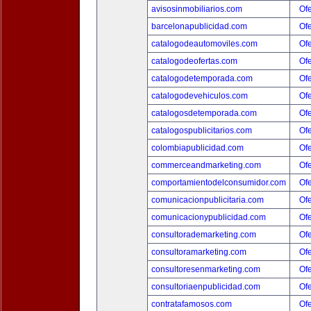
avisosinmobiliarios.com
Ofe
barcelonapublicidad.com
Ofe
catalogodeautomoviles.com
Ofe
catalogodeofertas.com
Ofe
catalogodetemporada.com
Ofe
catalogodevehiculos.com
Ofe
catalogosdetemporada.com
Ofe
catalogospublicitarios.com
Ofe
colombiapublicidad.com
Ofe
commerceandmarketing.com
Ofe
comportamientodelconsumidor.com
Ofe
comunicacionpublicitaria.com
Ofe
comunicacionypublicidad.com
Ofe
consultorademarketing.com
Ofe
consultoramarketing.com
Ofe
consultoresenmarketing.com
Ofe
consultoriaenpublicidad.com
Ofe
contratafamosos.com
Ofe