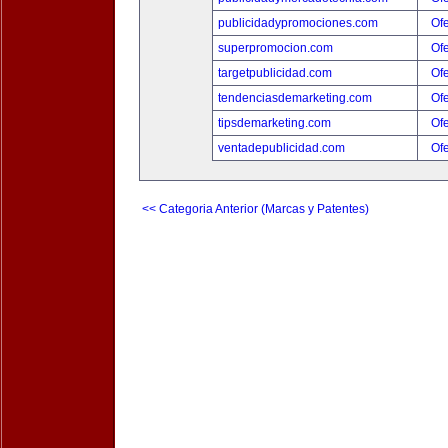
publicidadypromociones.com
Ofe
superpromocion.com
Ofe
targetpublicidad.com
Ofe
tendenciasdemarketing.com
Ofe
tipsdemarketing.com
Ofe
ventadepublicidad.com
Ofe
<< Categoria Anterior (Marcas y Patentes)