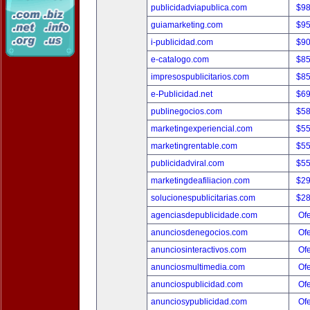
publicidadviapublica.com
$9
guiamarketing.com
$9
i-publicidad.com
$9
e-catalogo.com
$8
impresospublicitarios.com
$8
e-Publicidad.net
$6
publinegocios.com
$5
marketingexperiencial.com
$5
marketingrentable.com
$5
publicidadviral.com
$5
marketingdeafiliacion.com
$2
solucionespublicitarias.com
$2
agenciasdepublicidade.com
Ofe
anunciosdenegocios.com
Ofe
anunciosinteractivos.com
Ofe
anunciosmultimedia.com
Ofe
anunciospublicidad.com
Ofe
anunciosypublicidad.com
Ofe