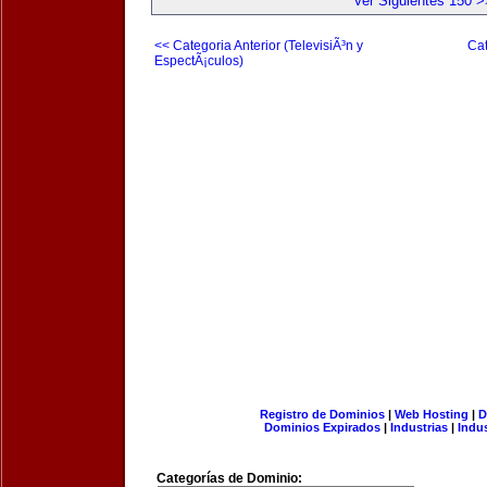
Ver Siguientes 150 >
<< Categoria Anterior (TelevisiÃ³n y
Cat
EspectÃ¡culos)
Registro de Dominios
|
Web Hosting
|
D
Dominios Expirados
|
Industrias
|
Indu
Categorías de Dominio: