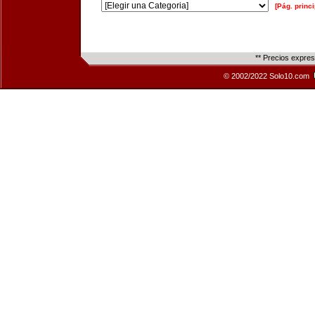
[Pág. princi
** Precios expre
© 2002/2022 Solo10.com